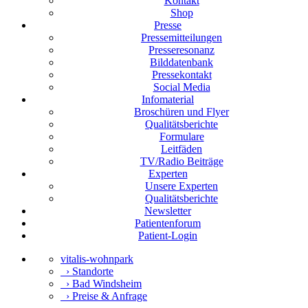
Kontakt
Shop
Presse
Pressemitteilungen
Presseresonanz
Bilddatenbank
Pressekontakt
Social Media
Infomaterial
Broschüren und Flyer
Qualitätsberichte
Formulare
Leitfäden
TV/Radio Beiträge
Experten
Unsere Experten
Qualitätsberichte
Newsletter
Patientenforum
Patient-Login
vitalis-wohnpark
›
Standorte
›
Bad Windsheim
›
Preise & Anfrage