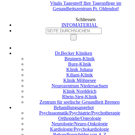
Vitalis Tagestreff Ihre Tagespflege im
Gesundheitszentrum Pr. Oldendorf
Schliessen
INFOMATERIAL
Dr.Becker Kliniken
Brunnen-Klinik
Burg-Klinik
Klinik Juliana
Kiliani-Klinik
Klinik Möhnesee
Neurozentrum Niedersachsen
Klinik Norddeich
Rhein-Sieg-Klinik
Zentrum für seelische Gesundheit Bremen
Behandlungsangebot
Psychoaomatik/Psychiatrie/Psychotherapie
Orthopädie/Osteologie
Neurologie/Neuro-Onkologie
Kardiologie/Psychokardiologie
Behandlungsfelder von A-Z