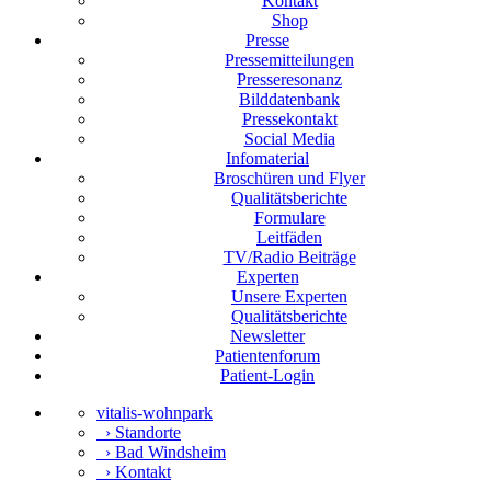
Kontakt
Shop
Presse
Pressemitteilungen
Presseresonanz
Bilddatenbank
Pressekontakt
Social Media
Infomaterial
Broschüren und Flyer
Qualitätsberichte
Formulare
Leitfäden
TV/Radio Beiträge
Experten
Unsere Experten
Qualitätsberichte
Newsletter
Patientenforum
Patient-Login
vitalis-wohnpark
›
Standorte
›
Bad Windsheim
›
Kontakt