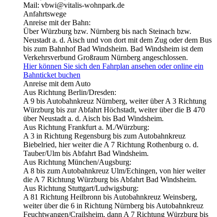
Mail: vbwi@vitalis-wohnpark.de
Anfahrtswege
Anreise mit der Bahn:
Über Würzburg bzw. Nürnberg bis nach Steinach bzw.
Neustadt a. d. Aisch und von dort mit dem Zug oder dem Bus
bis zum Bahnhof Bad Windsheim. Bad Windsheim ist dem
Verkehrsverbund Großraum Nürnberg angeschlossen.
Hier können Sie sich den Fahrplan ansehen oder online ein
Bahnticket buchen
Anreise mit dem Auto
Aus Richtung Berlin/Dresden:
A 9 bis Autobahnkreuz Nürnberg, weiter über A 3 Richtung
Würzburg bis zur Abfahrt Höchstadt, weiter über die B 470
über Neustadt a. d. Aisch bis Bad Windsheim.
Aus Richtung Frankfurt a. M./Würzburg:
A 3 in Richtung Regensburg bis zum Autobahnkreuz
Biebelried, hier weiter die A 7 Richtung Rothenburg o. d.
Tauber/Ulm bis Abfahrt Bad Windsheim.
Aus Richtung München/Augsburg:
A 8 bis zum Autobahnkreuz Ulm/Echingen, von hier weiter
die A 7 Richtung Würzburg bis Abfahrt Bad Windsheim.
Aus Richtung Stuttgart/Ludwigsburg:
A 81 Richtung Heilbronn bis Autobahnkreuz Weinsberg,
weiter über die 6 in Richtung Nürnberg bis Autobahnkreuz
Feuchtwangen/Crailsheim, dann A 7 Richtung Würzburg bis