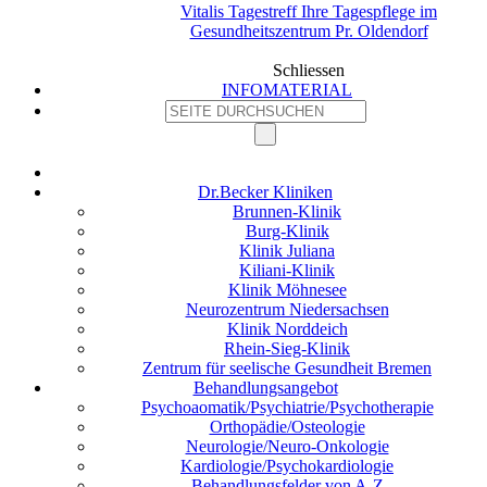
Vitalis Tagestreff Ihre Tagespflege im
Gesundheitszentrum Pr. Oldendorf
Schliessen
INFOMATERIAL
Dr.Becker Kliniken
Brunnen-Klinik
Burg-Klinik
Klinik Juliana
Kiliani-Klinik
Klinik Möhnesee
Neurozentrum Niedersachsen
Klinik Norddeich
Rhein-Sieg-Klinik
Zentrum für seelische Gesundheit Bremen
Behandlungsangebot
Psychoaomatik/Psychiatrie/Psychotherapie
Orthopädie/Osteologie
Neurologie/Neuro-Onkologie
Kardiologie/Psychokardiologie
Behandlungsfelder von A-Z