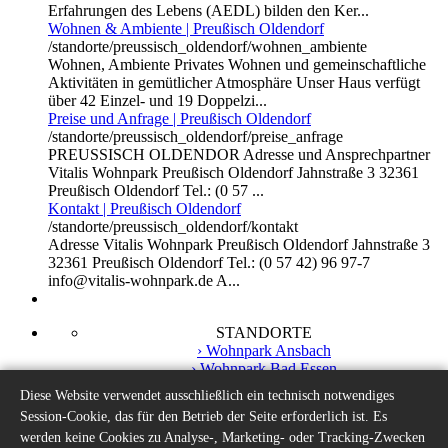
Erfahrungen des Lebens (AEDL) bilden den Ker...
Wohnen & Ambiente | Preußisch Oldendorf
/standorte/preussisch_oldendorf/wohnen_ambiente
Wohnen, Ambiente Privates Wohnen und gemeinschaftliche
Aktivitäten in gemütlicher Atmosphäre Unser Haus verfügt
über 42 Einzel- und 19 Doppelzi...
Preise und Anfrage | Preußisch Oldendorf
/standorte/preussisch_oldendorf/preise_anfrage
PREUSSISCH OLDENDOR Adresse und Ansprechpartner
Vitalis Wohnpark Preußisch Oldendorf Jahnstraße 3 32361
Preußisch Oldendorf Tel.: (0 57 ...
Kontakt | Preußisch Oldendorf
/standorte/preussisch_oldendorf/kontakt
Adresse Vitalis Wohnpark Preußisch Oldendorf Jahnstraße 3
32361 Preußisch Oldendorf Tel.: (0 57 42) 96 97-7
info@vitalis-wohnpark.de A...
STANDORTE
› Wohnpark Ansbach
› Wohnpark Bad Essen
› Wohnpark Bad Windsheim
Diese Website verwendet ausschließlich ein technisch notwendiges
› Wohnpark Preußisch Oldendorf
Session-Cookie, das für den Betrieb der Seite erforderlich ist. Es
› Tagestreff Preußisch Oldendorf
werden keine Cookies zu Analyse-, Marketing- oder Tracking-Zwecken
SERVICES