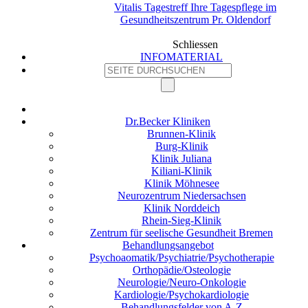
Vitalis Tagestreff Ihre Tagespflege im
Gesundheitszentrum Pr. Oldendorf
Schliessen
INFOMATERIAL
Dr.Becker Kliniken
Brunnen-Klinik
Burg-Klinik
Klinik Juliana
Kiliani-Klinik
Klinik Möhnesee
Neurozentrum Niedersachsen
Klinik Norddeich
Rhein-Sieg-Klinik
Zentrum für seelische Gesundheit Bremen
Behandlungsangebot
Psychoaomatik/Psychiatrie/Psychotherapie
Orthopädie/Osteologie
Neurologie/Neuro-Onkologie
Kardiologie/Psychokardiologie
Behandlungsfelder von A-Z