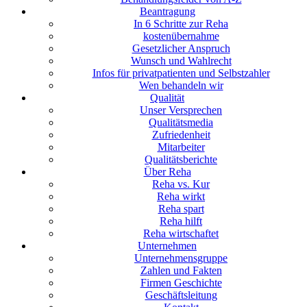
Beantragung
In 6 Schritte zur Reha
kostenübernahme
Gesetzlicher Anspruch
Wunsch und Wahlrecht
Infos für privatpatienten und Selbstzahler
Wen behandeln wir
Qualität
Unser Versprechen
Qualitätsmedia
Zufriedenheit
Mitarbeiter
Qualitätsberichte
Über Reha
Reha vs. Kur
Reha wirkt
Reha spart
Reha hilft
Reha wirtschaftet
Unternehmen
Unternehmensgruppe
Zahlen und Fakten
Firmen Geschichte
Geschäftsleitung