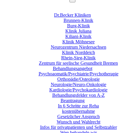
Dr.Becker Kliniken
Brunnen-Klinik
Burg-Klinik
Klinik Juliana
Kiliani-Klinik
Klinik Möhnesee
Neurozentrum Niedersachsen
Klinik Norddeich
Rhein-Sieg-Klinik
Zentrum für seelische Gesundheit Bremen
Behandlungsangebot
Psychoaomatik/Psychiatrie/Psychotherapie
Orthopädie/Osteologie
Neurologie/Neuro-Onkologie
Kardiologie/Psychokardiologie
Behandlungsfelder von A-Z
Beantragung
In 6 Schritte zur Reha
kostenübernahme
Gesetzlicher Anspruch
Wunsch und Wahlrecht
Infos für privatpatienten und Selbstzahler
Wen behandeln wir