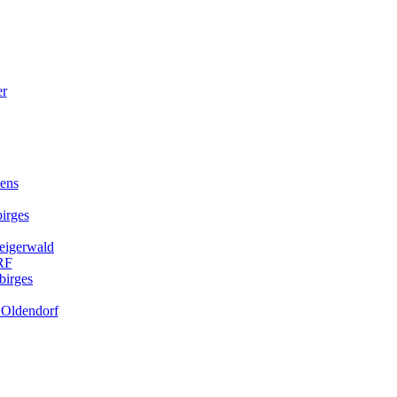
kens
irges
teigerwald
RF
birges
. Oldendorf