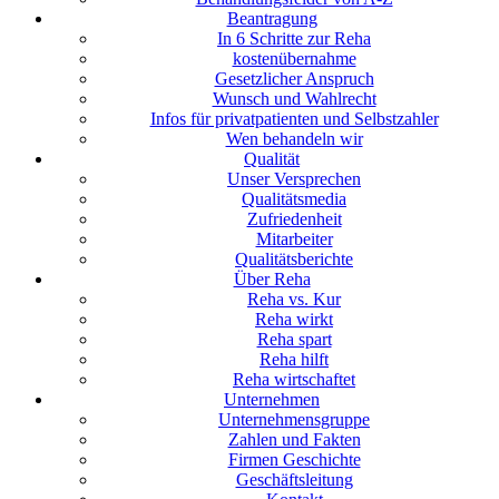
Beantragung
In 6 Schritte zur Reha
kostenübernahme
Gesetzlicher Anspruch
Wunsch und Wahlrecht
Infos für privatpatienten und Selbstzahler
Wen behandeln wir
Qualität
Unser Versprechen
Qualitätsmedia
Zufriedenheit
Mitarbeiter
Qualitätsberichte
Über Reha
Reha vs. Kur
Reha wirkt
Reha spart
Reha hilft
Reha wirtschaftet
Unternehmen
Unternehmensgruppe
Zahlen und Fakten
Firmen Geschichte
Geschäftsleitung