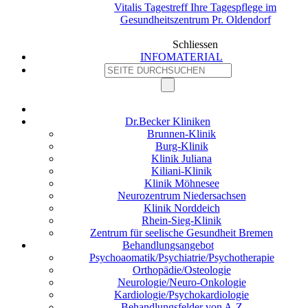
Vitalis Tagestreff Ihre Tagespflege im
Gesundheitszentrum Pr. Oldendorf
Schliessen
INFOMATERIAL
Dr.Becker Kliniken
Brunnen-Klinik
Burg-Klinik
Klinik Juliana
Kiliani-Klinik
Klinik Möhnesee
Neurozentrum Niedersachsen
Klinik Norddeich
Rhein-Sieg-Klinik
Zentrum für seelische Gesundheit Bremen
Behandlungsangebot
Psychoaomatik/Psychiatrie/Psychotherapie
Orthopädie/Osteologie
Neurologie/Neuro-Onkologie
Kardiologie/Psychokardiologie
Behandlungsfelder von A-Z