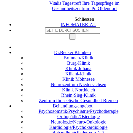
Vitalis Tagestreff Ihre Tagespflege im
Gesundheitszentrum Pr. Oldendorf
Schliessen
INFOMATERIAL
Dr.Becker Kliniken
Brunnen-Klinik
Burg-Klinik
Klinik Juliana
Kiliani-Klinik
Klinik Möhnesee
Neurozentrum Niedersachsen
Klinik Norddeich
Rhein-Sieg-Klinik
Zentrum für seelische Gesundheit Bremen
Behandlungsangebot
Psychoaomatik/Psychiatrie/Psychotherapie
Orthopädie/Osteologie
Neurologie/Neuro-Onkologie
Kardiologie/Psychokardiologie
Behandlungsfelder von A-Z