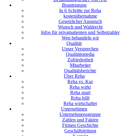
Beantragung
In 6 Schritte zur Reha
kostenübernahme
Gesetzlicher Anspruch
Wunsch und Wahlrecht
Infos für privatpatienten und Selbstzahler
Wen behandeln wir
Qualität
Unser Versprechen
Qualitätsmedia
Zufriedenheit
Mitarbeiter
Qualitätsberichte
Über Reha
Reha vs. Kur
Reha wirkt
Reha spart
Reha hilft
Reha wirtschaftet
Unternehmen
Unternehmensgruppe
Zahlen und Fakten
Firmen Geschichte
Geschäftsleitung