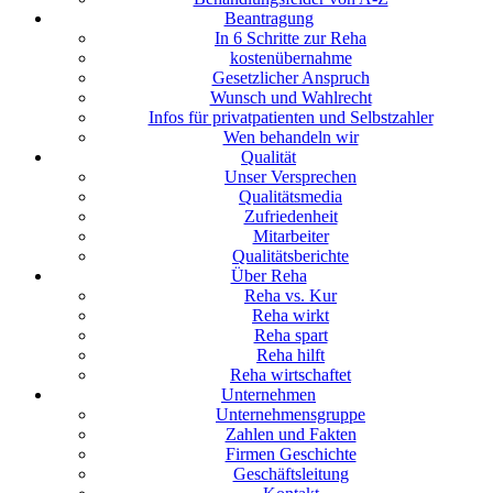
Beantragung
In 6 Schritte zur Reha
kostenübernahme
Gesetzlicher Anspruch
Wunsch und Wahlrecht
Infos für privatpatienten und Selbstzahler
Wen behandeln wir
Qualität
Unser Versprechen
Qualitätsmedia
Zufriedenheit
Mitarbeiter
Qualitätsberichte
Über Reha
Reha vs. Kur
Reha wirkt
Reha spart
Reha hilft
Reha wirtschaftet
Unternehmen
Unternehmensgruppe
Zahlen und Fakten
Firmen Geschichte
Geschäftsleitung