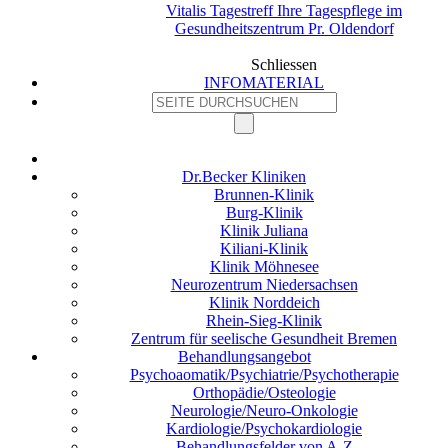
Vitalis Tagestreff Ihre Tagespflege im
Gesundheitszentrum Pr. Oldendorf
Schliessen
INFOMATERIAL
Dr.Becker Kliniken
Brunnen-Klinik
Burg-Klinik
Klinik Juliana
Kiliani-Klinik
Klinik Möhnesee
Neurozentrum Niedersachsen
Klinik Norddeich
Rhein-Sieg-Klinik
Zentrum für seelische Gesundheit Bremen
Behandlungsangebot
Psychoaomatik/Psychiatrie/Psychotherapie
Orthopädie/Osteologie
Neurologie/Neuro-Onkologie
Kardiologie/Psychokardiologie
Behandlungsfelder von A-Z