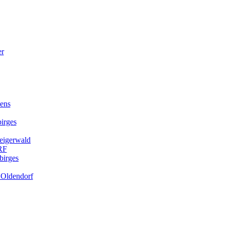
kens
irges
teigerwald
RF
birges
. Oldendorf