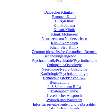
Dr.Becker Kliniken
Brunnen-Klinik
Burg-Klinik
Klinik Juliana
Kiliani-Klinik
Klinik Möhnesee
Neurozentrum Niedersachsen
Klinik Norddeich
Rhein-Sieg-Klinik
Zentrum für seelische Gesundheit Bremen
Behandlungsangebot
Psychoaomatik/Psychiatrie/Psychotherapie
Orthopädie/Osteologie
Neurologie/Neuro-Onkologie
Kardiologie/Psychokardiologie
Behandlungsfelder von A-Z
Beantragung
In 6 Schritte zur Reha
kostenübernahme
Gesetzlicher Anspruch
Wunsch und Wahlrecht
Infos für privatpatienten und Selbstzahler
Wen behandeln wir